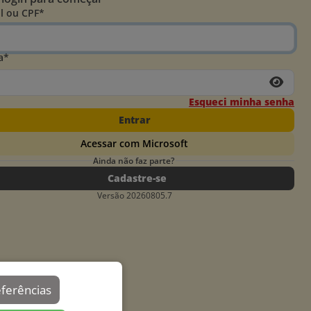
l ou CPF*
a*
Esqueci minha senha
Entrar
Acessar com Microsoft
Ainda não faz parte?
Cadastre-se
Versão 20260805.7
eferências