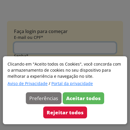
Faça login para começar
E-mail ou CPF*
Senha*
Clicando em "Aceito todos os Cookies", você concorda com
o armazenamento de cookies no seu dispositivo para
Esqueci minha senha
melhorar a experiência e navegação no site.
Entrar
Aviso de Privacidade
/
Portal da privacidade
Acessar com Microsoft
Preferências
Aceitar todos
Ainda não faz parte?
Cadastre-se
Rejeitar todos
Versão 20260805.7