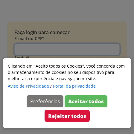
Faça login para começar
E-mail ou CPF*
Senha*
Clicando em "Aceito todos os Cookies", você concorda com
o armazenamento de cookies no seu dispositivo para
Esqueci minha senha
melhorar a experiência e navegação no site.
Entrar
Aviso de Privacidade
/
Portal da privacidade
Acessar com Microsoft
Preferências
Aceitar todos
Ainda não faz parte?
Cadastre-se
Rejeitar todos
Versão 20260805.7