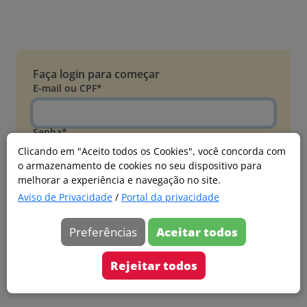
Faça login para começar
E-mail ou CPF*
Senha*
Clicando em "Aceito todos os Cookies", você concorda com
o armazenamento de cookies no seu dispositivo para
Esqueci minha senha
melhorar a experiência e navegação no site.
Entrar
Aviso de Privacidade
/
Portal da privacidade
Acessar com Microsoft
Preferências
Aceitar todos
Ainda não faz parte?
Cadastre-se
Rejeitar todos
Versão 20260805.7