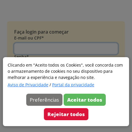
Faça login para começar
E-mail ou CPF*
Senha*
Clicando em "Aceito todos os Cookies", você concorda com
o armazenamento de cookies no seu dispositivo para
Esqueci minha senha
melhorar a experiência e navegação no site.
Entrar
Aviso de Privacidade
/
Portal da privacidade
Acessar com Microsoft
Preferências
Aceitar todos
Ainda não faz parte?
Cadastre-se
Rejeitar todos
Versão 20260805.7