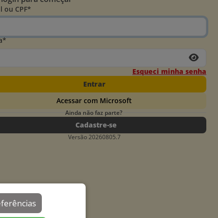
l ou CPF*
a*
Esqueci minha senha
Entrar
Acessar com Microsoft
Ainda não faz parte?
Cadastre-se
Versão 20260805.7
eferências