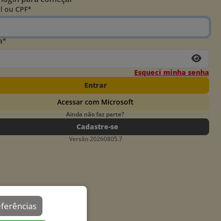
l ou CPF*
a*
Esqueci minha senha
Entrar
Acessar com Microsoft
Ainda não faz parte?
Cadastre-se
Versão 20260805.7
eferências