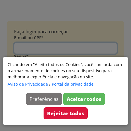
Faça login para começar
E-mail ou CPF*
Senha*
Clicando em "Aceito todos os Cookies", você concorda com
o armazenamento de cookies no seu dispositivo para
Esqueci minha senha
melhorar a experiência e navegação no site.
Entrar
Aviso de Privacidade
/
Portal da privacidade
Acessar com Microsoft
Preferências
Aceitar todos
Ainda não faz parte?
Cadastre-se
Rejeitar todos
Versão 20260805.7