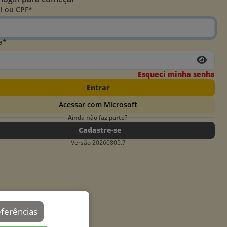
l ou CPF*
a*
Esqueci minha senha
Entrar
Acessar com Microsoft
Ainda não faz parte?
Cadastre-se
Versão 20260805.7
eferências