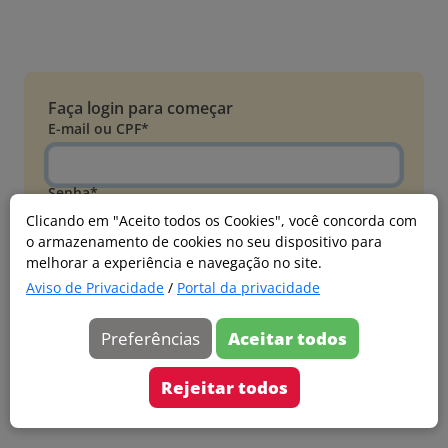
Faça login para começar
E-mail ou CPF*
Senha*
Clicando em "Aceito todos os Cookies", você concorda com
o armazenamento de cookies no seu dispositivo para
Esqueci minha senha
melhorar a experiência e navegação no site.
Entrar
Aviso de Privacidade
/
Portal da privacidade
Acessar com Microsoft
Preferências
Aceitar todos
Ainda não faz parte?
Cadastre-se
Rejeitar todos
Versão 20260805.7