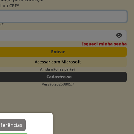
l ou CPF*
a*
Esqueci minha senha
Entrar
Acessar com Microsoft
Ainda não faz parte?
Cadastre-se
Versão 20260805.7
eferências